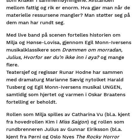
som knaker i sammenføyningene. Avstanden
mellom fattig og rik er enorm. Hva gjør man når de
materielle ressursene mangler? Man støtter seg på
dem man har rundt seg.
Med live band på scenen fortelles historien om
Milja og Hønse-Lovisa, gjennom Egil Monn-Iversens
musikalklassikere som
Drømmen om morradan,
Julius, Hvorfor ser du’n ikke inn i øya?
og mange
flere.
Teatersjef og regissør Runar Hodne har sammen
med dramaturg Marianne Sævig nytolket Harald
Tusberg og Egil Monn-Iversens musikal UNGEN,
samtidig som hjertet og varmen i Oskar Braatens
fortelling er beholdt.
Rollen som Milja spilles av Catharina Vu (bl.a. kjent
fra hovedrollen Kim i
Miss Saigon
) og rollen som
rundbrenneren Julius av Gunnar Eiriksson (bl.a.
kjent fra Pørni og Oslo Nyes
The Rocky Horror