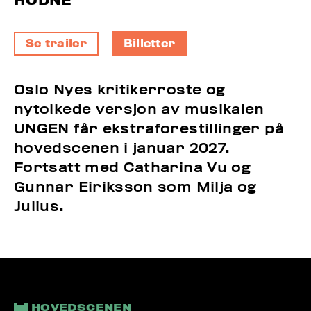
HODNE
Se trailer
Billetter
Oslo Nyes kritikerroste og
nytolkede versjon av musikalen
UNGEN får ekstra­fore­stilling­er på
hoved­scen­en i januar 2027.
Fortsatt med Catharina Vu og
Gunnar Eiriksson som Milja og
Julius.
HOVEDSCENEN