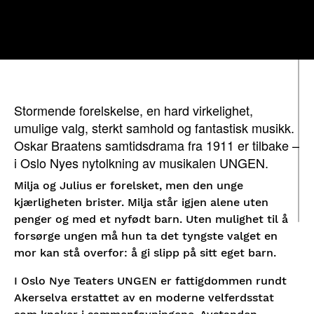
Lørdag
17:30
Kjøp
30/01-27
Stormende forelskelse, en hard virkelighet,
umulige valg, sterkt samhold og fantastisk musikk.
Oskar Braatens samtidsdrama fra 1911 er tilbake –
i Oslo Nyes nytolkning av musikalen UNGEN.
Milja og Julius er forelsket, men den unge
kjærligheten brister. Milja står igjen alene uten
penger og med et nyfødt barn. Uten mulighet til å
forsørge ungen må hun ta det tyngste valget en
mor kan stå overfor: å gi slipp på sitt eget barn.
I Oslo Nye Teaters UNGEN er fattigdommen rundt
Akerselva erstattet av en moderne velferdsstat