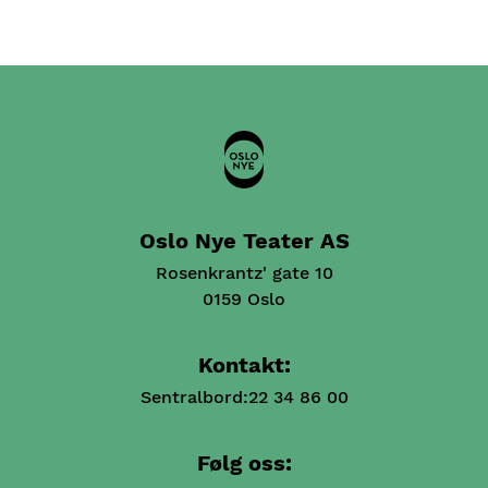
Oslo Nye Teater AS
Rosenkrantz' gate 10
0159 Oslo
Kontakt:
Sentralbord:
22 34 86 00
Følg oss: