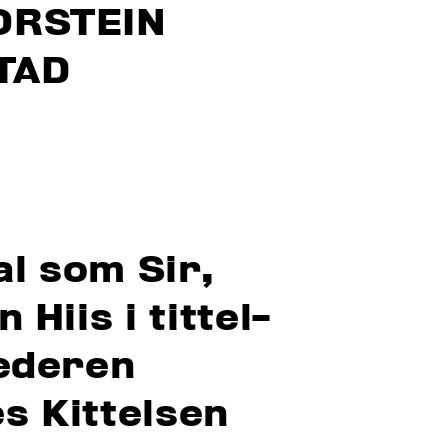
ORSTEIN
TAD
l som Sir,
Hiis i tittel­
lederen
s Kittelsen