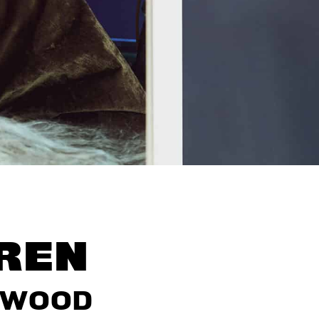
REN
RWOOD