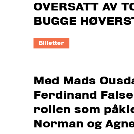
OVERSATT AV T
BUGGE HØVERS
Billetter
Med Mads Ousda
Ferdinand Falsen 
rollen som påk
Norman og Agne