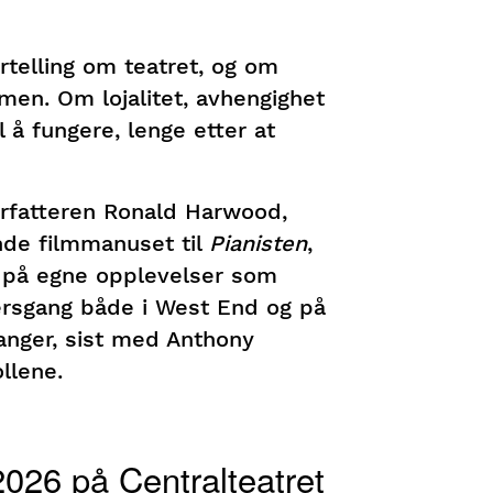
telling om teatret, og om
n. Om lojalitet, avhengighet
l å fungere, lenge etter at
orfatteren Ronald Harwood,
nde filmmanuset til
Pianisten
,
 på egne opplevelser som
iersgang både i West End og på
ganger, sist med Anthony
llene.
026 på Centralteatret