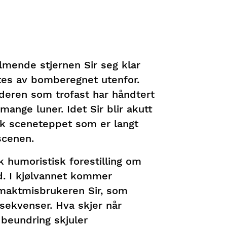
almende stjernen Sir seg klar
istes av bomberegnet utenfor.
deren som trofast har håndtert
ange luner. Idet Sir blir akutt
ak sceneteppet som er langt
scenen.
humoristisk forestilling om
d. I kjølvannet kommer
maktmisbrukeren Sir, som
sekvenser. Hva skjer når
g beundring skjuler