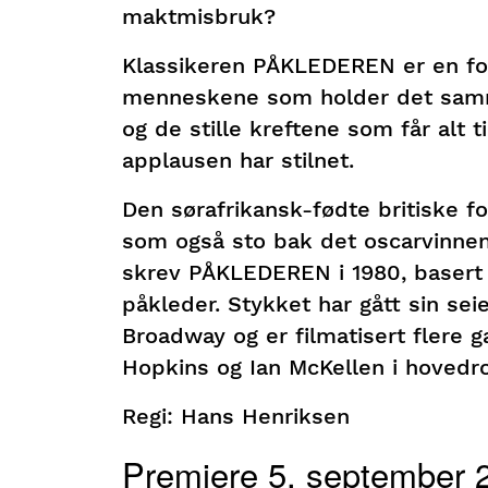
maktmisbruk?
Klassikeren PÅKLEDEREN er en for
menneskene som holder det samme
og de stille kreftene som får alt ti
applausen har stilnet.
Den sørafrikansk-fødte britiske f
som også sto bak det oscarvinne
skrev PÅKLEDEREN i 1980, basert
påkleder. Stykket har gått sin se
Broadway og er filmatisert flere 
Hopkins og Ian McKellen i hovedro
Regi: Hans Henriksen
Premiere 5. september 2