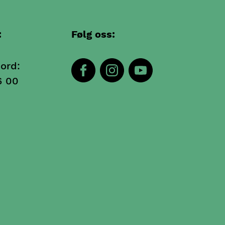
:
Følg oss:
ord:
6 00