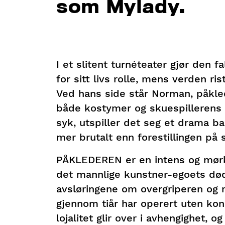
som Mylady.
I et slitent turnéteater gjør den f
for sitt livs rolle, mens verden r
Ved hans side står Norman, påkle
både kostymer og skuespillerens m
syk, utspiller det seg et drama b
mer brutalt enn forestillingen på 
PÅKLEDEREN er en intens og mørk 
det mannlige kunstner-egoets dø
avsløringene om overgriperen og 
gjennom tiår har operert uten kon
lojalitet glir over i avhengighet, o