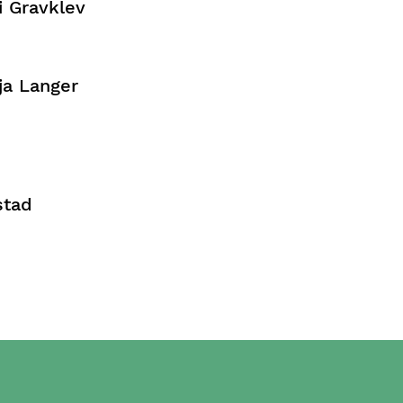
i Gravklev
ja Langer
stad