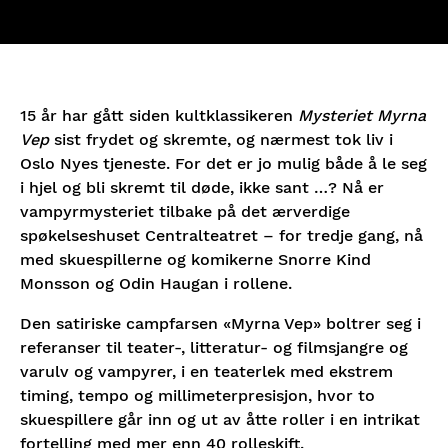
Fredag
19:00
Kjøp
05/03-27
Lørdag
20:30
Kjøp
06/03-27
15 år har gått siden kultklassikeren
Mysteriet Myrna
Vep
sist frydet og skremte, og nærmest tok liv i
Oslo Nyes tjeneste. For det er jo mulig både å le seg
Onsdag
19:00
Kjøp
i hjel og bli skremt til døde, ikke sant …? Nå er
10/03-27
vampyrmysteriet tilbake på det ærverdige
spøkelseshuset Centralteatret – for tredje gang, nå
Torsdag
19:00
Kjøp
med skuespillerne og komikerne Snorre Kind
11/03-27
Monsson og Odin Haugan i rollene.
Den satiriske campfarsen «Myrna Vep» boltrer seg i
Fredag
20:30
Kjøp
referanser til teater-, litteratur- og filmsjangre og
12/03-27
varulv og vampyrer, i en teaterlek med ekstrem
timing, tempo og millimeterpresisjon, hvor to
Lørdag
18:00
skuespillere går inn og ut av åtte roller i en intrikat
Kjøp
13/03-27
fortelling med mer enn 40 rolleskift.