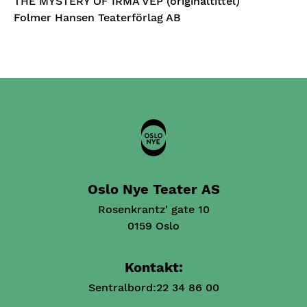
THE MYSTERY OF IRMA VEP (originaltittel)
Folmer Hansen Teaterförlag AB
Oslo Nye Teater AS
Rosenkrantz' gate 10
0159 Oslo
Kontakt:
Sentralbord:
22 34 86 00