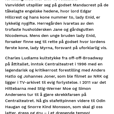
Vanviddet utspiller seg på godset Mandacrest på de
tåkelagte engelske hedene, hvor lord Edgar
Onsdag
19:00
Kjøp
Hillcrest og hans kone nummer to, lady Enid, er
17/03-27
lykkelig nygifte. Herregården ivaretas av den
trofaste husholdersken Jane og gårdsgutten
Torsdag
19:00
Kjøp
Nicodemus. Mens den unge bruden lady Enid,
18/03-27
forsøker finne seg til rette på godset hvor lordens
første kone, lady Myrna, forsvant på uforklarlig vis.
Fredag
20:30
Kjøp
Charles Ludlams kultstykke fra off-off-Broadway
19/03-27
på åttitallet, inntok Centralteatret i 1996 med en
legendarisk og kritikerrost forestilling med Anders
Lørdag
18:00
Hatlo og Johannes Joner, som ble filmet av NRK og
Kjøp
20/03-27
ligger i TV-arkivet til evig forlystelse. I 2011 var det
Hittebarna med Stig-Werner Moe og Simon
Andersens tur til å gjøre skrekkfarsen på
Centralteatret. Nå gis stafettpinnen videre til Odin
Haugan og Snorre Kind Monsson, som skal gi oss
latter, grøss og gru – i et drepende tempo!