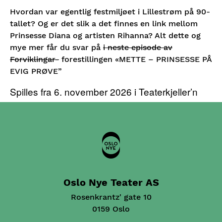
Hvordan var egentlig festmiljøet i Lillestrøm på 90-
tallet? Og er det slik a det finnes en link mellom
Prinsesse Diana og artisten Rihanna? Alt dette og
mye mer får du svar på
i neste episode av
Forviklingar-
forestillingen «METTE – PRINSESSE PÅ
EVIG PRØVE”
Spilles fra 6. november 2026 i Teaterkjeller’n
Oslo Nye Teater AS
Rosenkrantz' gate 10
0159 Oslo