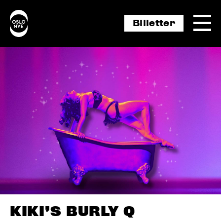
Billetter
KIKI’S BURLY Q