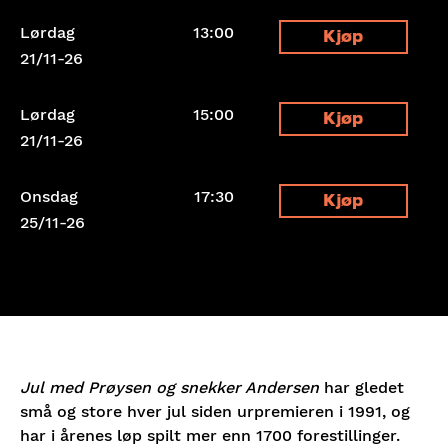
Lørdag
13:00
Kjøp
21/11-26
Lørdag
15:00
Kjøp
21/11-26
Onsdag
17:30
Kjøp
25/11-26
Fredag
13:00
Kjøp
27/11-26
Lørdag
13:00
Kjøp
28/11-26
Jul med Prøysen og snekker Andersen
har gledet
små og store hver jul siden urpremieren i 1991, og
har i årenes løp spilt mer enn 1700 forestillinger.
Lørdag
17:00
Kjøp