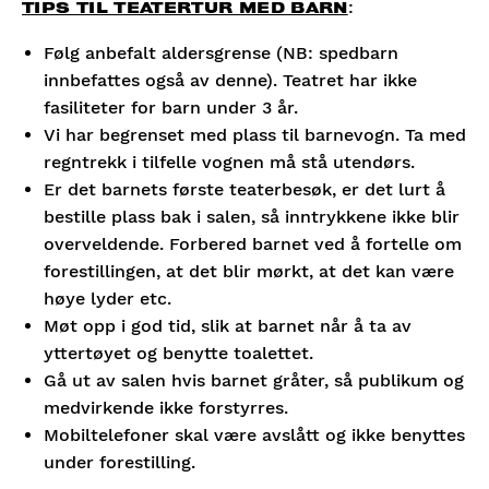
Lørdag
15:00
:
Kjøp
TIPS TIL TEATERTUR MED BARN
19/12-26
Følg anbefalt aldersgrense (NB: spedbarn
innbefattes også av denne). Teatret har ikke
fasiliteter for barn under 3 år.
Vi har begrenset med plass til barnevogn. Ta med
regntrekk i tilfelle vognen må stå utendørs.
Er det barnets første teaterbesøk, er det lurt å
bestille plass bak i salen, så inntrykkene ikke blir
overveldende. Forbered barnet ved å fortelle om
forestillingen, at det blir mørkt, at det kan være
høye lyder etc.
Møt opp i god tid, slik at barnet når å ta av
yttertøyet og benytte toalettet.
Gå ut av salen hvis barnet gråter, så publikum og
medvirkende ikke forstyrres.
Mobiltelefoner skal være avslått og ikke benyttes
under forestilling.