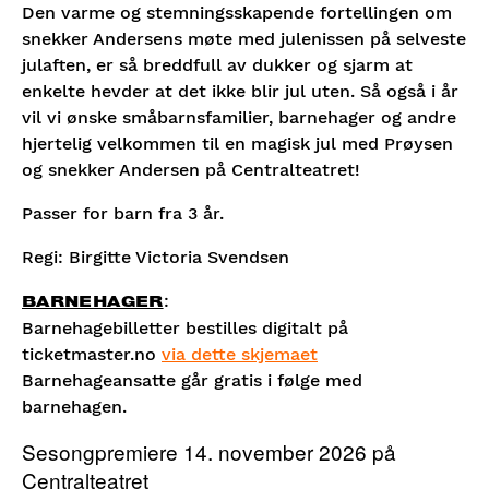
Den varme og stemningsskapende fortellingen om
28/11-26
snekker Andersens møte med julenissen på selveste
julaften, er så breddfull av dukker og sjarm at
Fredag
13:00
Kjøp
enkelte hevder at det ikke blir jul uten. Så også i år
04/12-26
vil vi ønske småbarnsfamilier, barnehager og andre
hjertelig velkommen til en magisk jul med Prøysen
og snekker Andersen på Centralteatret!
Lørdag
13:00
Kjøp
05/12-26
Passer for barn fra 3 år.
Regi: Birgitte Victoria Svendsen
Lørdag
15:00
Kjøp
05/12-26
:
BARNEHAGER
Barnehagebilletter bestilles digitalt på
Torsdag
13:00
ticketmaster.no
via dette skjemaet
Kjøp
10/12-26
Barnehageansatte går gratis i følge med
barnehagen.
Fredag
13:00
Sesongpremiere 14. november 2026 på
Kjøp
11/12-26
Centralteatret