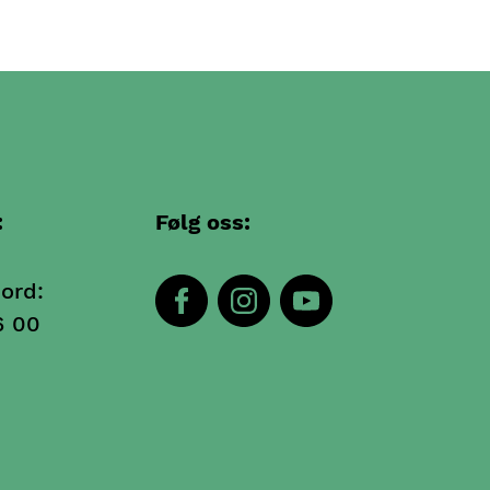
:
Følg oss:
ord:
6 00