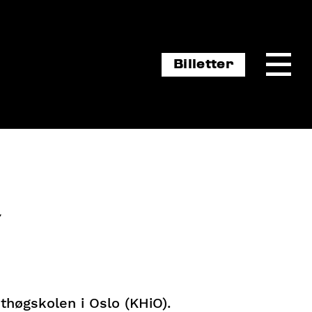
Billetter
Y
thøgskolen i Oslo (KHiO).