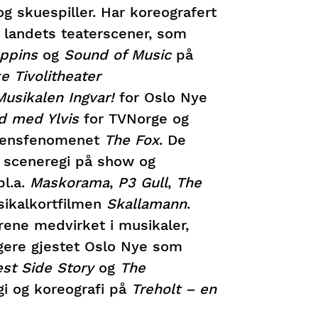
g skuespiller. Har koreografert
 landets teaterscener, som
ppins
og
Sound of Music
på
e Tivolitheater
Musikalen Ingvar!
for Oslo Nye
ld med Ylvis
for TVNorge og
erdensfenomenet
The Fox
. De
t sceneregi på show og
bl.a.
Maskorama
,
P3 Gull
,
The
sikalkortfilmen
Skallamann
.
rene medvirket i musikaler,
igere gjestet Oslo Nye som
st Side Story
og
The
gi og koreografi på
Treholt – en