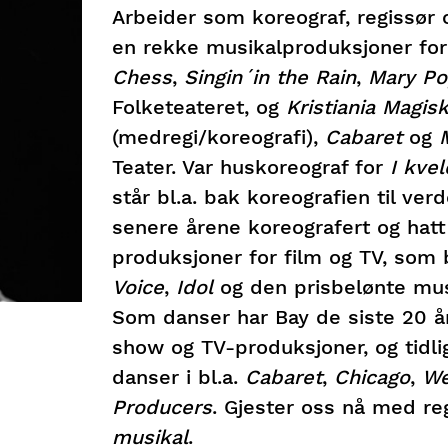
Arbeider som koreograf, regissør o
en rekke musikalproduksjoner for
Chess
,
Singin´in the Rain
,
Mary Po
Folketeateret, og
Kristiania Magisk
(medregi/koreografi),
Cabaret
og
Teater. Var huskoreograf for
I kve
står bl.a. bak koreografien til v
senere årene koreografert og hat
produksjoner for film og TV, som 
Voice
,
Idol
og den prisbelønte mu
Som danser har Bay de siste 20 å
show og TV-produksjoner, og tidl
danser i bl.a.
Cabaret
,
Chicago
,
We
Producers
. Gjester oss nå med re
musikal
.