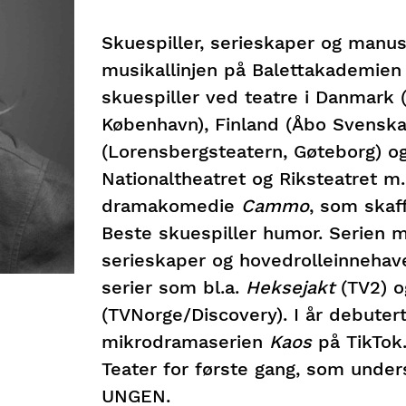
Skuespiller, serieskaper og manus
musikallinjen på Balettakademien
skuespiller ved teatre i Danmark (
København), Finland (Åbo Svenska 
(Lorensbergsteatern, Gøteborg) 
Nationaltheatret og Riksteatret m.m
dramakomedie
Cammo
, som skaf
Beste skuespiller humor. Serien
serieskaper og hovedrolleinnehave
serier som bl.a.
Heksejakt
(TV2) 
(TVNorge/Discovery). I år debuter
mikrodramaserien
Kaos
på TikTok.
Teater for første gang, som under
UNGEN.