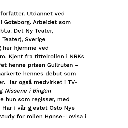
forfatter. Utdannet ved
 i Gøteborg. Arbeidet som
bl.a. Det Ny Teater,
Teater), Sverige
og her hjemme ved
. Kjent fra tittelrollen i NRKs
fet henne prisen Gullruten –
 markerte hennes debut som
r. Har også medvirket i TV-
og
Nissene i Bingen
te hun som regissør, med
 Har i vår gjestet Oslo Nye
study for rollen Hønse-Lovisa i