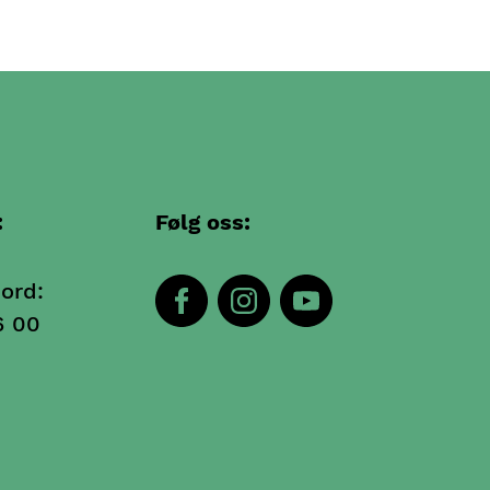
:
Følg oss:
ord:
6 00