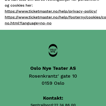
og cookies her:
https://www.ticketmaster.no/help/privacy-policy/
https://www.ticketmaster.no/help/footerny/cookies/co
no.html?language=no-no
Oslo Nye Teater AS
Rosenkrantz' gate 10
0159 Oslo
Kontakt:
Sentralbord:
22 34 86 00